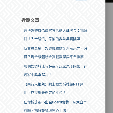
關
鍵
字
近期文章
:
通博娛樂城偽造官方活動大肆吸金：揭發
其「入金翻倍」背後的非法集資陰謀
新會員專屬！娛樂城體驗金怎麼玩才不浪
費？現金版體驗金實戰教學與平台推薦
哪個娛樂城比較好贏？玩家親測回報，這
幾家中獎率超高！
【內行人推薦】線上娛樂城推薦PTT評
比，存提款最穩定的平台！
任你博詐騙不出金Dcard實錄！玩家血本
無歸，揭發娛樂城黑心手法！