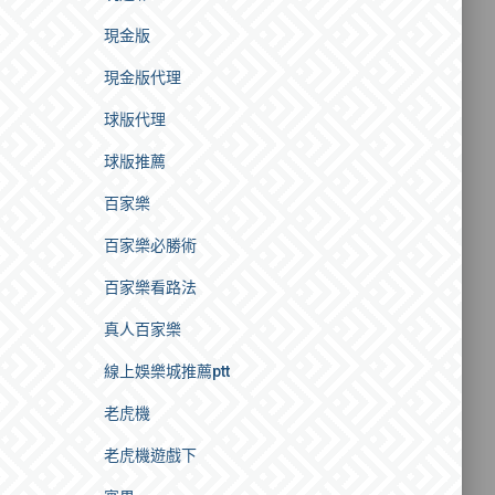
現金版
現金版代理
球版代理
球版推薦
百家樂
百家樂必勝術
百家樂看路法
真人百家樂
線上娛樂城推薦ptt
老虎機
老虎機遊戲下