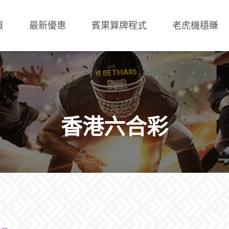
頁
最新優惠
賓果算牌程式
老虎機穩賺
香港六合彩