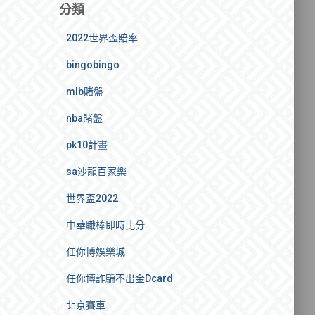
分類
2022世界盃賠率
bingobingo
mlb賭盤
nba賭盤
pk10計畫
sa沙龍百家樂
世界盃2022
中華職棒即時比分
任你博娛樂城
任你博詐騙不出金Dcard
北京賽車