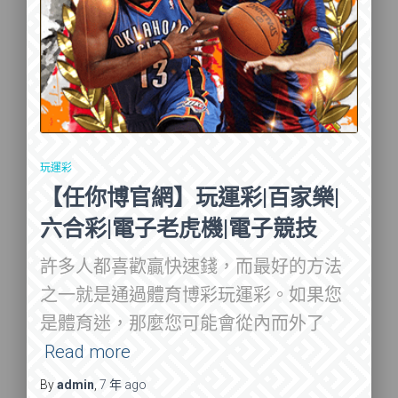
玩運彩
【任你博官網】玩運彩|百家樂|
六合彩|電子老虎機|電子競技
許多人都喜歡贏快速錢，而最好的方法
之一就是通過體育博彩玩運彩。如果您
是體育迷，那麼您可能會從內而外了
Read more
By
admin
,
7 年
ago