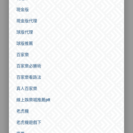
現金版
現金版代理
球版代理
球版推薦
百家樂
百家樂必勝術
百家樂看路法
真人百家樂
線上娛樂城推薦ptt
老虎機
老虎機遊戲下