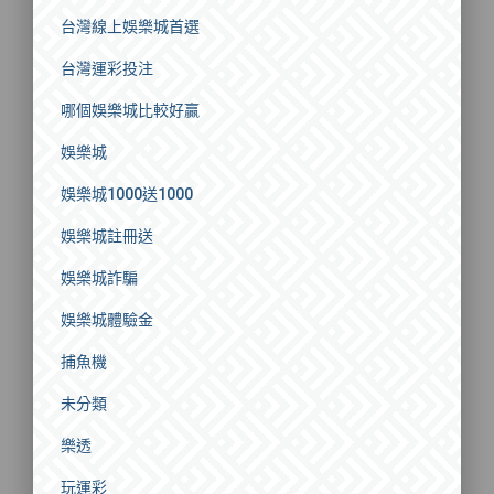
台灣線上娛樂城首選
台灣運彩投注
哪個娛樂城比較好贏
娛樂城
娛樂城1000送1000
娛樂城註冊送
娛樂城詐騙
娛樂城體驗金
捕魚機
未分類
樂透
玩運彩