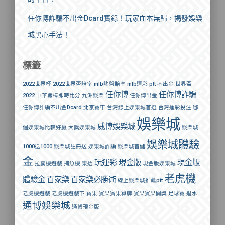
任你博詐騙不出金Dcard實錄！玩家血本無歸，揭發娛樂
城黑心手法！
標籤
2022世界杯
2022世界盃賠率
mlb賭盤賠率
mlb運彩
ptt
不出金
世界盃
任你博
任你博詐騙
2022
中華職棒即時比分
九洲娛樂
任你博出金
任你博詐騙不出金Dcard
北京賽車
台灣線上娛樂城首選
台灣運彩投注
哪
娛樂城
威博娛樂城
個娛樂城比較好贏
大獎娛樂城
娛樂城
娛樂城體驗
1000送1000
娛樂城註冊送
娛樂城詐騙
娛樂城首儲
金
玩運彩
現金版
現金版
拉霸機遊戲
捕魚機
樂透
現金版娛樂城
老虎機
體驗金
百家樂
百家樂必勝術
線上娛樂城推薦ptt
老虎機遊戲
老虎機遊戲下
賓果
賓果賓果算牌
賓果賓果開獎
足球賽
退水
通博娛樂城
通博現金版