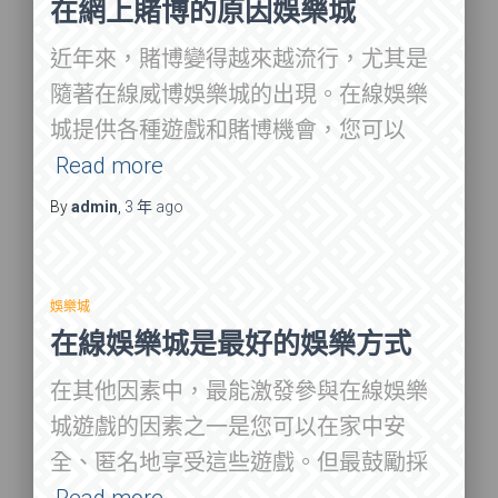
在網上賭博的原因娛樂城
近年來，賭博變得越來越流行，尤其是
隨著在線威博娛樂城的出現。在線娛樂
城提供各種遊戲和賭博機會，您可以
Read more
By
admin
,
3 年
ago
娛樂城
在線娛樂城是最好的娛樂方式
在其他因素中，最能激發參與在線娛樂
城遊戲的因素之一是您可以在家中安
全、匿名地享受這些遊戲。但最鼓勵採