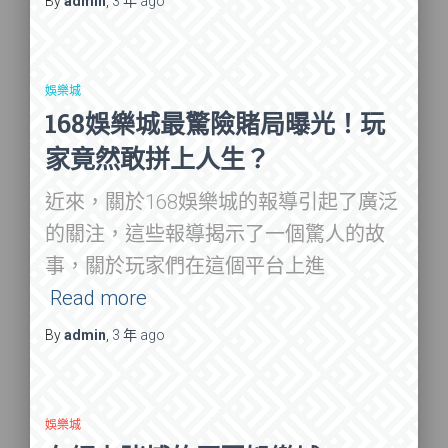
By
admin
,
3 年
ago
娛樂城
168娛樂城最驚險賭局曝光！玩
家竟然敢拼上人生？
近來，關於168娛樂城的報導引起了廣泛
的關注，這些報導揭示了一個驚人的故
事，關於玩家們在這個平台上進
Read more
By
admin
,
3 年
ago
娛樂城