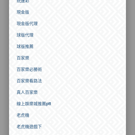
玩運彩
現金版
現金版代理
球版代理
球版推薦
百家樂
百家樂必勝術
百家樂看路法
真人百家樂
線上娛樂城推薦ptt
老虎機
老虎機遊戲下