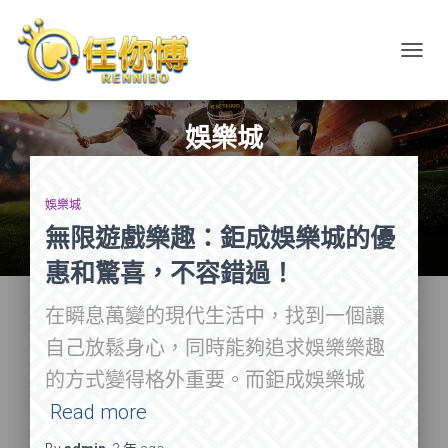
TOGGL
娛樂城
娛樂城
無限遊戲樂趣：鉅成娛樂城的優
惠和驚喜，不容錯過！
在瞬息萬變的現代生活中，找到一個讓
自己放鬆身心，同時能夠追求娛樂樂趣
的方式變得格外重要。而鉅成娛樂城
Read more