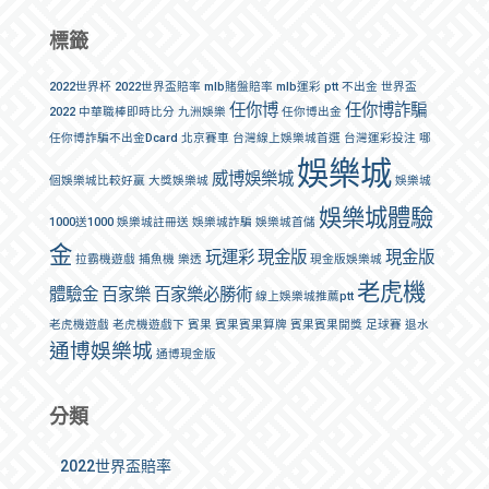
標籤
2022世界杯
2022世界盃賠率
mlb賭盤賠率
mlb運彩
ptt
不出金
世界盃
任你博
任你博詐騙
2022
中華職棒即時比分
九洲娛樂
任你博出金
任你博詐騙不出金Dcard
北京賽車
台灣線上娛樂城首選
台灣運彩投注
哪
娛樂城
威博娛樂城
個娛樂城比較好贏
大獎娛樂城
娛樂城
娛樂城體驗
1000送1000
娛樂城註冊送
娛樂城詐騙
娛樂城首儲
金
玩運彩
現金版
現金版
拉霸機遊戲
捕魚機
樂透
現金版娛樂城
老虎機
體驗金
百家樂
百家樂必勝術
線上娛樂城推薦ptt
老虎機遊戲
老虎機遊戲下
賓果
賓果賓果算牌
賓果賓果開獎
足球賽
退水
通博娛樂城
通博現金版
分類
2022世界盃賠率