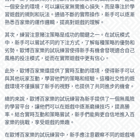
一個安全的環境，可以讓玩家無需擔心損失，而是專注於學
習遊戲的規則和玩法。通過不斷的實際操作，新手可以逐漸
熟悉百家樂的運作邏輯，提高對遊戲的理解。
其次，練習注意賭注策略是成功的關鍵之一。在試玩模式
中，新手可以嘗試不同的下注方式，了解每種策略的優勢和
劣勢。歐博百家樂的試玩練習使得新手有機會發現適合自己
風格的投注模式，從而在實際遊戲中更有信心。
此外，歐博百家樂還提供了實時互動的環境，使得新手可以
與其他玩家互動，學習他們的策略和經驗。這種社交性的遊
戲環境不僅擴展了新手的視野，也提供了共同進步的機會。
總的來說，歐博百家樂的試玩練習為新手提供了一個無風險
的學習平台，讓他們可以在遊戲中逐漸磨練技巧，提高勝
率。結合實時互動和策略嘗試，新手們能夠更自信地進入百
家樂的挑戰，享受遊戲的樂趣。
在歐博百家樂的試玩練習中，新手應注意觀察不同的遊戲場