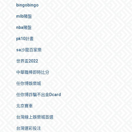
bingobingo
mlb賭盤
nba賭盤
pk10計畫
sa沙龍百家樂
世界盃2022
中華職棒即時比分
任你博娛樂城
任你博詐騙不出金Dcard
北京賽車
台灣線上娛樂城首選
台灣運彩投注