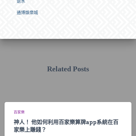
退水
通博娛樂城
Related Posts
百家樂
神人！ 他如何利用百家樂算牌app系統在百
家樂上賺錢？