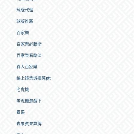
球版代理
球版推薦
百家樂
百家樂必勝術
百家樂看路法
真人百家樂
線上娛樂城推薦ptt
老虎機
老虎機遊戲下
賓果
賓果賓果算牌