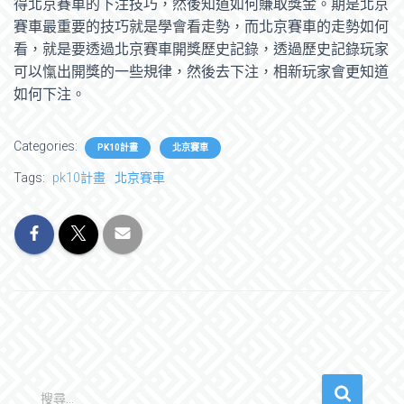
得北京賽車的下注技巧，然後知道如何賺取獎金。期是北京
賽車最重要的技巧就是學會看走勢，而北京賽車的走勢如何
看，就是要透過北京賽車開獎歷史記錄，透過歷史記錄玩家
可以愾出開獎的一些規律，然後去下注，相新玩家會更知道
如何下注。
Categories:
PK10計畫
北京賽車
Tags:
pk10計畫
北京賽車
搜
搜尋...