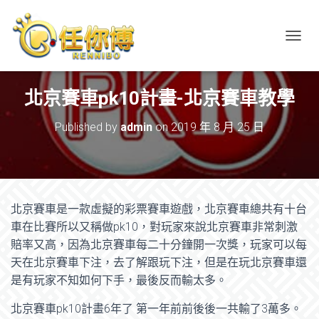
TOGGL
北京賽車pk10計畫-北京賽車教學
Published by
admin
on
2019 年 8 月 25 日
北京賽車是一款虛擬的彩票賽車遊戲，北京賽車總共有十台
車在比賽所以又稱做pk10，對玩家來說北京賽車非常刺激
賠率又高，因為北京賽車每二十分鐘開一次獎，玩家可以每
天在北京賽車下注，去了解跟玩下注，但是在玩北京賽車還
是有玩家不知如何下手，最後反而輸太多。
北京賽車pk10計畫6年了 第一年前前後後一共輸了3萬多。